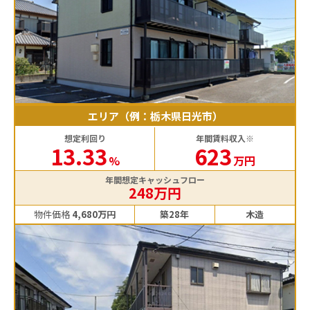
エリア（例：栃木県日光市）
想定利回り
年間賃料収入※
13.33
623
%
万円
年間想定キャッシュフロー
248万円
物件価格
4,680万円
築28年
木造