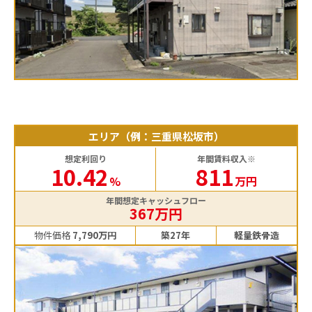
エリア（例：三重県松坂市）
想定利回り
年間賃料収入※
10.42
811
%
万円
年間想定キャッシュフロー
367万円
物件価格
7,790万円
築27年
軽量鉄骨造