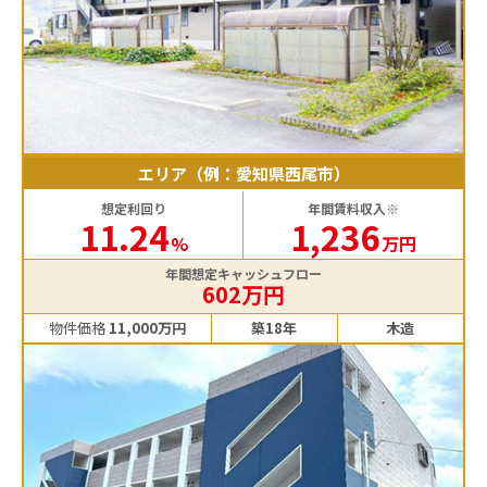
エリア（例：愛知県西尾市）
想定利回り
年間賃料収入※
11.24
1,236
%
万円
年間想定キャッシュフロー
602万円
物件価格
11,000万円
築18年
木造