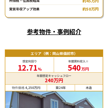
約45万円
所得税・住民税軽減
約50万円
実質年収アップ効果
参考物件・事例紹介
エリア（例：岡山県備前市）
想定利回り
年間賃料収入※
12.71
540
%
万円
年間想定キャッシュフロー
240万円
物件価格
4,250万円
築24年
木造