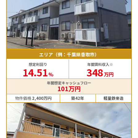
エリア（例：千葉県香取市）
想定利回り
年間賃料収入※
14.51
348
%
万円
年間想定キャッシュフロー
101万円
物件価格
2,400万円
築42年
軽量鉄骨造