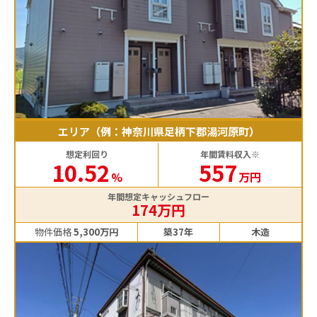
エリア（例：神奈川県足柄下郡湯河原町）
想定利回り
年間賃料収入※
10.52
557
%
万円
年間想定キャッシュフロー
174万円
物件価格
5,300万円
築37年
木造