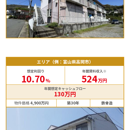
エリア（例：富山県高岡市）
想定利回り
年間賃料収入※
10.70
524
%
万円
年間想定キャッシュフロー
130万円
物件価格
4,900万円
築30年
鉄骨造