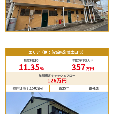
エリア（例：茨城県常陸太田市）
想定利回り
年間賃料収入※
11.35
357
%
万円
年間想定キャッシュフロー
126万円
物件価格
3,150万円
築25年
鉄骨造