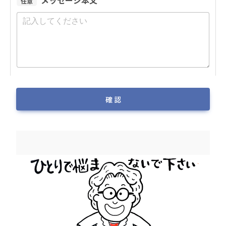
メッセージ本文
任意
確 認