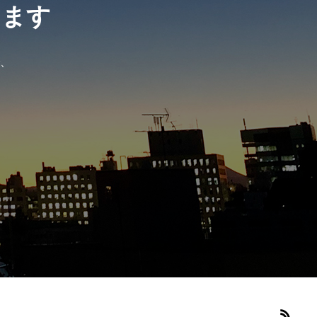
きます
、